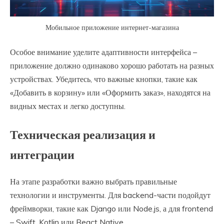
Мобильное приложение интернет-магазина
Особое внимание уделите адаптивности интерфейса –
приложение должно одинаково хорошо работать на разных
устройствах. Убедитесь, что важные кнопки, такие как
«Добавить в корзину» или «Оформить заказ», находятся на
видных местах и легко доступны.
Техническая реализация и
интеграции
На этапе разработки важно выбрать правильные
технологии и инструменты. Для backend-части подойдут
фреймворки, такие как Django или Node.js, а для frontend
– Swift, Kotlin или React Native.