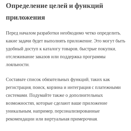
Определение целей и функций
приложения
Перед началом разработки необходимо четко определить,
какие задачи будет выполнять приложение. Это могут быть
удобный доступ к каталогу товаров, быстрые покупки,
отслеживание заказов или поддержка программы
лояльности.
Составьте список обязательных функций, таких как
регистрация, поиск, корзина и интеграция с платежными
системами. Подумайте также о дополнительных
возможностях, которые сделают ваше приложение
уникальным, например, персонализированные
рекомендации или виртуальная примерочная.