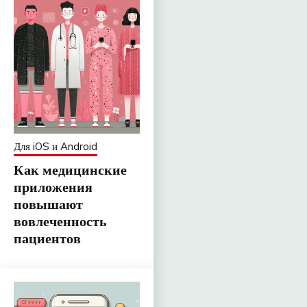
Для iOS и Android
Как медицинские
приложения
повышают
вовлеченность
пациентов