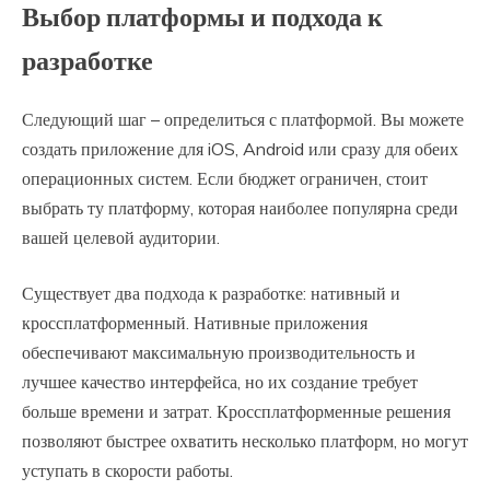
Выбор платформы и подхода к
разработке
Следующий шаг – определиться с платформой. Вы можете
создать приложение для iOS, Android или сразу для обеих
операционных систем. Если бюджет ограничен, стоит
выбрать ту платформу, которая наиболее популярна среди
вашей целевой аудитории.
Существует два подхода к разработке: нативный и
кроссплатформенный. Нативные приложения
обеспечивают максимальную производительность и
лучшее качество интерфейса, но их создание требует
больше времени и затрат. Кроссплатформенные решения
позволяют быстрее охватить несколько платформ, но могут
уступать в скорости работы.