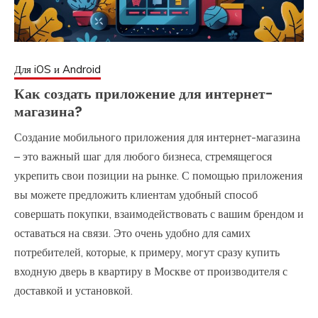
Для iOS и Android
Как создать приложение для интернет-
магазина?
Создание мобильного приложения для интернет-магазина
– это важный шаг для любого бизнеса, стремящегося
укрепить свои позиции на рынке. С помощью приложения
вы можете предложить клиентам удобный способ
совершать покупки, взаимодействовать с вашим брендом и
оставаться на связи. Это очень удобно для самих
потребителей, которые, к примеру, могут сразу купить
входную дверь в квартиру в Москве от производителя с
доставкой и установкой.