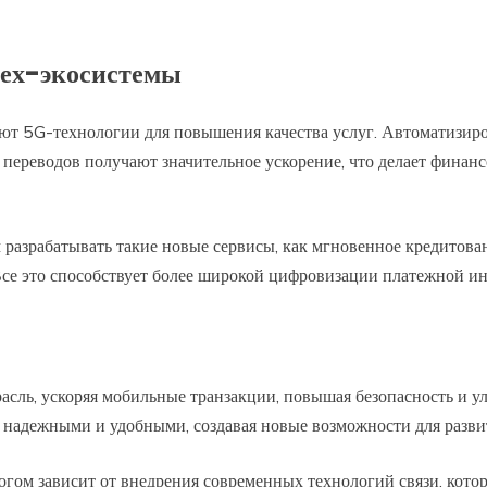
тех-экосистемы
ют 5G-технологии для повышения качества услуг. Автоматизир
ереводов получают значительное ускорение, что делает финан
 разрабатывать такие новые сервисы, как мгновенное кредитов
се это способствует более широкой цифровизации платежной и
сль, ускоряя мобильные транзакции, повышая безопасность и у
 надежными и удобными, создавая новые возможности для разви
гом зависит от внедрения современных технологий связи, кот