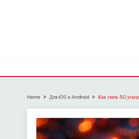
Skip
to
content
OLDLOWELLNEIGH
Home
Для iOS и Android
Как связь 5G уско