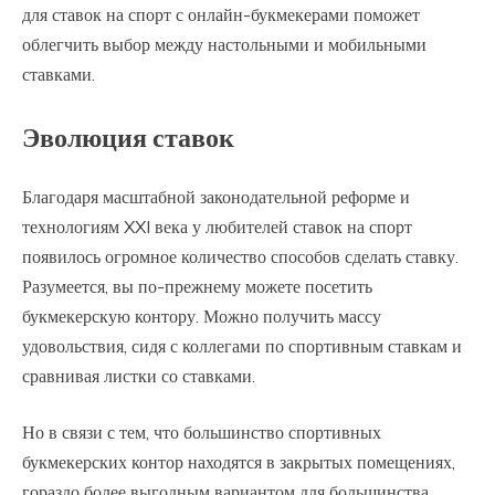
для ставок на спорт с онлайн-букмекерами поможет
облегчить выбор между настольными и мобильными
ставками.
Эволюция ставок
Благодаря масштабной законодательной реформе и
технологиям XXI века у любителей ставок на спорт
появилось огромное количество способов сделать ставку.
Разумеется, вы по-прежнему можете посетить
букмекерскую контору. Можно получить массу
удовольствия, сидя с коллегами по спортивным ставкам и
сравнивая листки со ставками.
Но в связи с тем, что большинство спортивных
букмекерских контор находятся в закрытых помещениях,
гораздо более выгодным вариантом для большинства