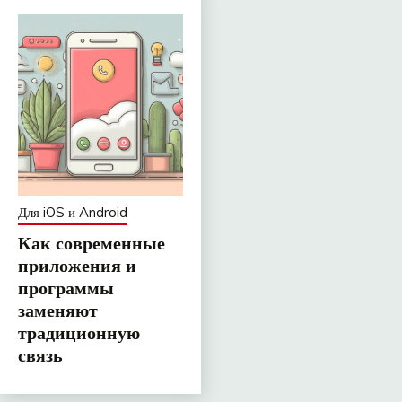
Для iOS и Android
Как современные
приложения и
программы
заменяют
традиционную
связь