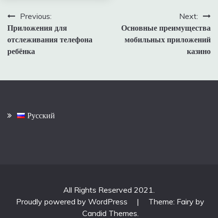
Навигация
Previous:
Next:
Приложения для
Основные преимущества
по
отслеживания телефона
мобильных приложений
записям
ребёнка
казино
Русский
All Rights Reserved 2021.
Proudly powered by WordPress
|
Theme: Fairy by
Candid Themes
.