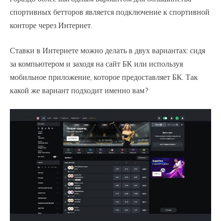
спортивных бетторов является подключение к спортивной
конторе через Интернет.
Ставки в Интернете можно делать в двух вариантах: сидя
за компьютером и заходя на сайт БК или используя
мобильное приложение, которое предоставляет БК. Так
какой же вариант подходит именно вам?