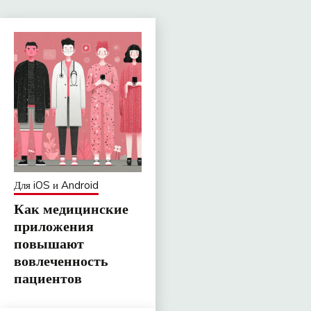
Для iOS и Android
Как медицинские
приложения
повышают
вовлеченность
пациентов