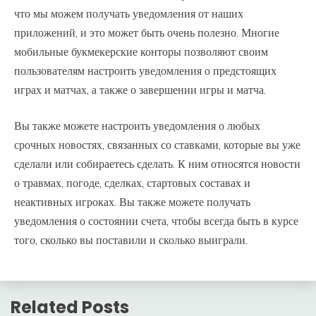
что мы можем получать уведомления от наших
приложений, и это может быть очень полезно. Многие
мобильные букмекерские конторы позволяют своим
пользователям настроить уведомления о предстоящих
играх и матчах, а также о завершении игры и матча.
Вы также можете настроить уведомления о любых
срочных новостях, связанных со ставками, которые вы уже
сделали или собираетесь сделать. К ним относятся новости
о травмах, погоде, сделках, стартовых составах и
неактивных игроках. Вы также можете получать
уведомления о состоянии счета, чтобы всегда быть в курсе
того, сколько вы поставили и сколько выиграли.
Related Posts