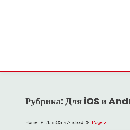
Skip
to
content
OLDLOWELLNEIGH
Рубрика:
Для iOS и And
Home
Для iOS и Android
Page 2