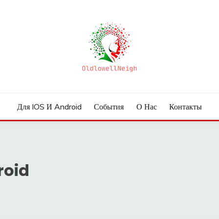
Для IOS И Android
События
О Нас
Контакты
roid